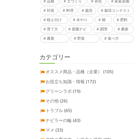
品種
土づくり
害虫
家庭菜園
対策
料理
栽培
栽培コンテスト
植え付け
水やり
畑
肥料
育て方
菜園ナビ
調理
農家
農業
野菜
食べ方
カテゴリー
オススメ商品・品種（企業）
(105)
お役立ち知識・情報
(172)
グリーンラボ
(19)
その他
(26)
トラブル
(65)
ナビラーの輪
(43)
マメ
(33)