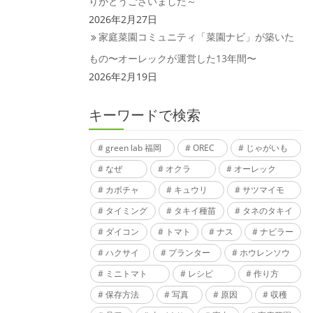
りがとうございました～
2026年2月27日
家庭菜園コミュニティ「菜園ナビ」が築いた
もの〜オーレックが運営した13年間〜
2026年2月19日
キーワードで検索
green lab 福岡
OREC
じゃがいも
なぜ
オクラ
オーレック
カボチャ
キュウリ
サツマイモ
タイミング
タキイ種苗
タネのタキイ
ダイコン
トマト
ナス
ナビラー
ハクサイ
プランター
ホウレンソウ
ミニトマト
レシピ
作り方
保存方法
写真
原因
収穫