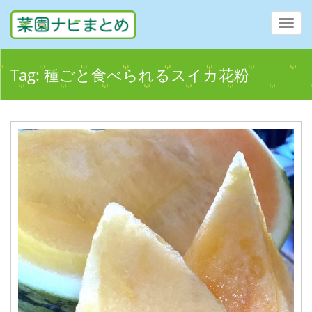
Toggl
navig
Tag:
種ごと食べられるスイカ花粉