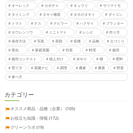
オーレック
カボチャ
キュウリ
サツマイモ
タイミング
タキイ種苗
タネのタキイ
ダイコン
トマト
ナス
ナビラー
ハクサイ
プランター
ホウレンソウ
ミニトマト
レシピ
作り方
保存方法
写真
原因
収穫
品種
土づくり
害虫
家庭菜園
対策
料理
栽培
栽培コンテスト
植え付け
水やり
畑
肥料
育て方
菜園ナビ
調理
農家
農業
野菜
食べ方
カテゴリー
オススメ商品・品種（企業）
(105)
お役立ち知識・情報
(172)
グリーンラボ
(19)