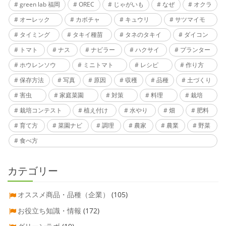
green lab 福岡
OREC
じゃがいも
なぜ
オクラ
オーレック
カボチャ
キュウリ
サツマイモ
タイミング
タキイ種苗
タネのタキイ
ダイコン
トマト
ナス
ナビラー
ハクサイ
プランター
ホウレンソウ
ミニトマト
レシピ
作り方
保存方法
写真
原因
収穫
品種
土づくり
害虫
家庭菜園
対策
料理
栽培
栽培コンテスト
植え付け
水やり
畑
肥料
育て方
菜園ナビ
調理
農家
農業
野菜
食べ方
カテゴリー
オススメ商品・品種（企業）
(105)
お役立ち知識・情報
(172)