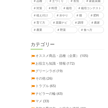
品種
土づくり
害虫
家庭菜園
対策
料理
栽培
栽培コンテスト
植え付け
水やり
畑
肥料
育て方
菜園ナビ
調理
農家
農業
野菜
食べ方
カテゴリー
オススメ商品・品種（企業）
(105)
お役立ち知識・情報
(172)
グリーンラボ
(19)
その他
(26)
トラブル
(65)
ナビラーの輪
(43)
マメ
(33)