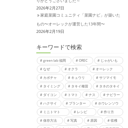
りがとうございました～
2026年2月27日
家庭菜園コミュニティ「菜園ナビ」が築いた
もの〜オーレックが運営した13年間〜
2026年2月19日
キーワードで検索
green lab 福岡
OREC
じゃがいも
なぜ
オクラ
オーレック
カボチャ
キュウリ
サツマイモ
タイミング
タキイ種苗
タネのタキイ
ダイコン
トマト
ナス
ナビラー
ハクサイ
プランター
ホウレンソウ
ミニトマト
レシピ
作り方
保存方法
写真
原因
収穫