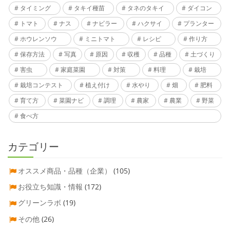
タイミング
タキイ種苗
タネのタキイ
ダイコン
トマト
ナス
ナビラー
ハクサイ
プランター
ホウレンソウ
ミニトマト
レシピ
作り方
保存方法
写真
原因
収穫
品種
土づくり
害虫
家庭菜園
対策
料理
栽培
栽培コンテスト
植え付け
水やり
畑
肥料
育て方
菜園ナビ
調理
農家
農業
野菜
食べ方
カテゴリー
オススメ商品・品種（企業）
(105)
お役立ち知識・情報
(172)
グリーンラボ
(19)
その他
(26)