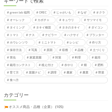
キーワードで検索
green lab 福岡
OREC
じゃがいも
なぜ
オクラ
オーレック
カボチャ
キュウリ
サツマイモ
タイミング
タキイ種苗
タネのタキイ
ダイコン
トマト
ナス
ナビラー
ハクサイ
プランター
ホウレンソウ
ミニトマト
レシピ
作り方
保存方法
写真
原因
収穫
品種
土づくり
害虫
家庭菜園
対策
料理
栽培
栽培コンテスト
植え付け
水やり
畑
肥料
育て方
菜園ナビ
調理
農家
農業
野菜
食べ方
カテゴリー
オススメ商品・品種（企業）
(105)