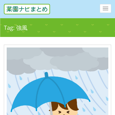
Toggl
navig
Tag:
強風