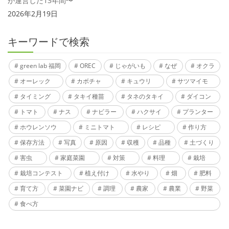
が運営した13年間〜
2026年2月19日
キーワードで検索
green lab 福岡
OREC
じゃがいも
なぜ
オクラ
オーレック
カボチャ
キュウリ
サツマイモ
タイミング
タキイ種苗
タネのタキイ
ダイコン
トマト
ナス
ナビラー
ハクサイ
プランター
ホウレンソウ
ミニトマト
レシピ
作り方
保存方法
写真
原因
収穫
品種
土づくり
害虫
家庭菜園
対策
料理
栽培
栽培コンテスト
植え付け
水やり
畑
肥料
育て方
菜園ナビ
調理
農家
農業
野菜
食べ方