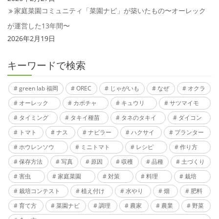
家庭菜園コミュニティ「菜園ナビ」が築いたもの〜オーレック
が運営した13年間〜
2026年2月19日
キーワードで検索
green lab 福岡
OREC
じゃがいも
なぜ
オクラ
オーレック
カボチャ
キュウリ
サツマイモ
タイミング
タキイ種苗
タネのタキイ
ダイコン
トマト
ナス
ナビラー
ハクサイ
プランター
ホウレンソウ
ミニトマト
レシピ
作り方
保存方法
写真
原因
収穫
品種
土づくり
害虫
家庭菜園
対策
料理
栽培
栽培コンテスト
植え付け
水やり
畑
肥料
育て方
菜園ナビ
調理
農家
農業
野菜