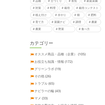
品種
土づくり
害虫
家庭菜園
対策
料理
栽培
栽培コンテスト
植え付け
水やり
畑
肥料
育て方
菜園ナビ
調理
農家
農業
野菜
食べ方
カテゴリー
オススメ商品・品種（企業）
(105)
お役立ち知識・情報
(172)
グリーンラボ
(19)
その他
(26)
トラブル
(65)
ナビラーの輪
(43)
マメ
(33)