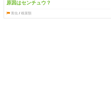
原因はセンチュウ？
害虫
/
根菜類