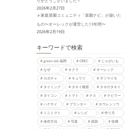
りがとうございました～
2026年2月27日
家庭菜園コミュニティ「菜園ナビ」が築いた
もの〜オーレックが運営した13年間〜
2026年2月19日
キーワードで検索
green lab 福岡
OREC
じゃがいも
なぜ
オクラ
オーレック
カボチャ
キュウリ
サツマイモ
タイミング
タキイ種苗
タネのタキイ
ダイコン
トマト
ナス
ナビラー
ハクサイ
プランター
ホウレンソウ
ミニトマト
レシピ
作り方
保存方法
写真
原因
収穫