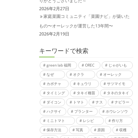
りがとうございました～
2026年2月27日
家庭菜園コミュニティ「菜園ナビ」が築いた
もの〜オーレックが運営した13年間〜
2026年2月19日
キーワードで検索
green lab 福岡
OREC
じゃがいも
なぜ
オクラ
オーレック
カボチャ
キュウリ
サツマイモ
タイミング
タキイ種苗
タネのタキイ
ダイコン
トマト
ナス
ナビラー
ハクサイ
プランター
ホウレンソウ
ミニトマト
レシピ
作り方
保存方法
写真
原因
収穫