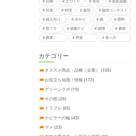
品種
土づくり
害虫
家庭菜園
対策
料理
栽培
栽培コンテスト
植え付け
水やり
畑
肥料
育て方
菜園ナビ
調理
農家
農業
野菜
食べ方
カテゴリー
オススメ商品・品種（企業）
(105)
お役立ち知識・情報
(172)
グリーンラボ
(19)
その他
(26)
トラブル
(65)
ナビラーの輪
(43)
マメ
(33)