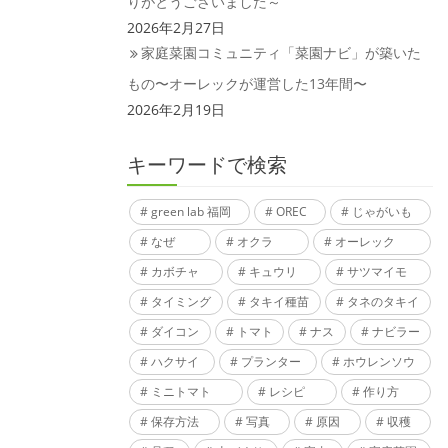
りがとうございました～
2026年2月27日
家庭菜園コミュニティ「菜園ナビ」が築いた
もの〜オーレックが運営した13年間〜
2026年2月19日
キーワードで検索
green lab 福岡
OREC
じゃがいも
なぜ
オクラ
オーレック
カボチャ
キュウリ
サツマイモ
タイミング
タキイ種苗
タネのタキイ
ダイコン
トマト
ナス
ナビラー
ハクサイ
プランター
ホウレンソウ
ミニトマト
レシピ
作り方
保存方法
写真
原因
収穫