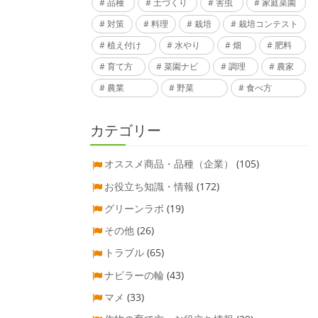
品種
土づくり
害虫
家庭菜園
対策
料理
栽培
栽培コンテスト
植え付け
水やり
畑
肥料
育て方
菜園ナビ
調理
農家
農業
野菜
食べ方
カテゴリー
オススメ商品・品種（企業）
(105)
お役立ち知識・情報
(172)
グリーンラボ
(19)
その他
(26)
トラブル
(65)
ナビラーの輪
(43)
マメ
(33)