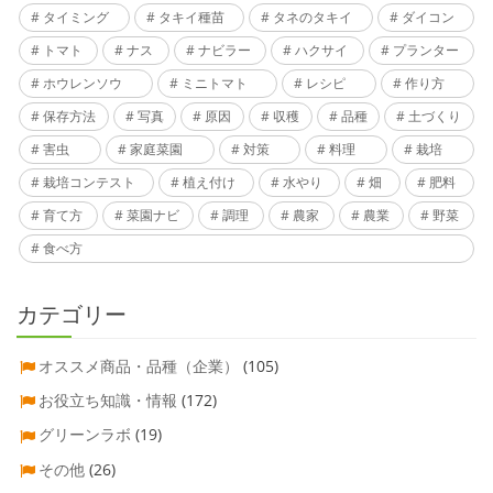
タイミング
タキイ種苗
タネのタキイ
ダイコン
トマト
ナス
ナビラー
ハクサイ
プランター
ホウレンソウ
ミニトマト
レシピ
作り方
保存方法
写真
原因
収穫
品種
土づくり
害虫
家庭菜園
対策
料理
栽培
栽培コンテスト
植え付け
水やり
畑
肥料
育て方
菜園ナビ
調理
農家
農業
野菜
食べ方
カテゴリー
オススメ商品・品種（企業）
(105)
お役立ち知識・情報
(172)
グリーンラボ
(19)
その他
(26)