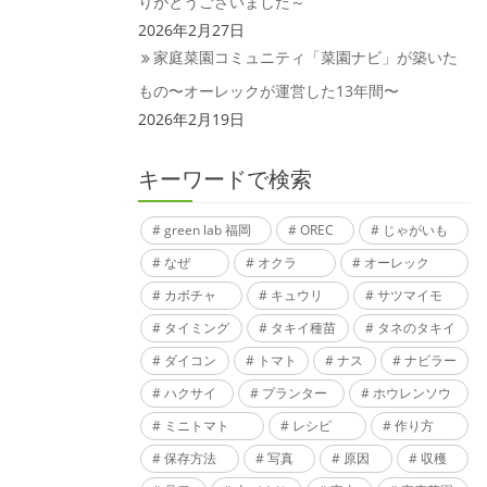
りがとうございました～
2026年2月27日
家庭菜園コミュニティ「菜園ナビ」が築いた
もの〜オーレックが運営した13年間〜
2026年2月19日
キーワードで検索
green lab 福岡
OREC
じゃがいも
なぜ
オクラ
オーレック
カボチャ
キュウリ
サツマイモ
タイミング
タキイ種苗
タネのタキイ
ダイコン
トマト
ナス
ナビラー
ハクサイ
プランター
ホウレンソウ
ミニトマト
レシピ
作り方
保存方法
写真
原因
収穫