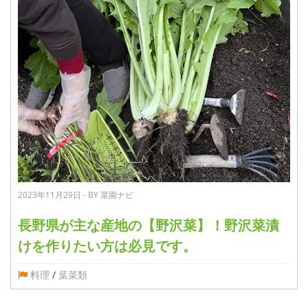
2023年11月29日 - BY 菜園ナビ
長野県が主な産地の【野沢菜】！野沢菜漬
けを作りたい方は必見です。
料理
/
葉菜類