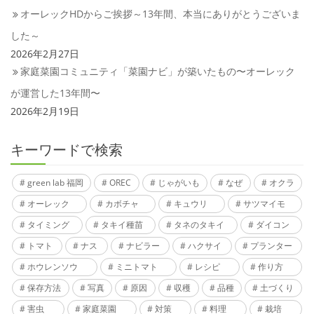
オーレックHDからご挨拶～13年間、本当にありがとうございま
した～
2026年2月27日
家庭菜園コミュニティ「菜園ナビ」が築いたもの〜オーレック
が運営した13年間〜
2026年2月19日
キーワードで検索
green lab 福岡
OREC
じゃがいも
なぜ
オクラ
オーレック
カボチャ
キュウリ
サツマイモ
タイミング
タキイ種苗
タネのタキイ
ダイコン
トマト
ナス
ナビラー
ハクサイ
プランター
ホウレンソウ
ミニトマト
レシピ
作り方
保存方法
写真
原因
収穫
品種
土づくり
害虫
家庭菜園
対策
料理
栽培