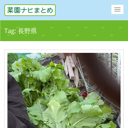
Toggl
navig
Tag:
長野県