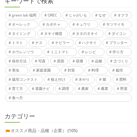
キーワードで検索
green lab 福岡
OREC
じゃがいも
なぜ
オクラ
オーレック
カボチャ
キュウリ
サツマイモ
タイミング
タキイ種苗
タネのタキイ
ダイコン
トマト
ナス
ナビラー
ハクサイ
プランター
ホウレンソウ
ミニトマト
レシピ
作り方
保存方法
写真
原因
収穫
品種
土づくり
害虫
家庭菜園
対策
料理
栽培
栽培コンテスト
植え付け
水やり
畑
肥料
育て方
菜園ナビ
調理
農家
農業
野菜
食べ方
カテゴリー
オススメ商品・品種（企業）
(105)