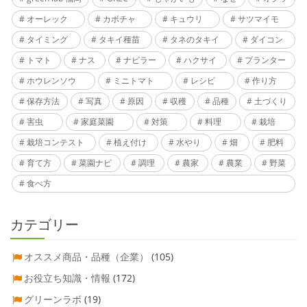
オーレック
カボチャ
キュウリ
サツマイモ
タイミング
タキイ種苗
タネのタキイ
ダイコン
トマト
ナス
ナビラー
ハクサイ
プランター
ホウレンソウ
ミニトマト
レシピ
作り方
保存方法
写真
原因
収穫
品種
土づくり
害虫
家庭菜園
対策
料理
栽培
栽培コンテスト
植え付け
水やり
畑
肥料
育て方
菜園ナビ
調理
農家
農業
野菜
食べ方
カテゴリー
オススメ商品・品種（企業）
(105)
お役立ち知識・情報
(172)
グリーンラボ
(19)