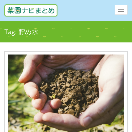
Toggl
navig
Tag:
貯め水