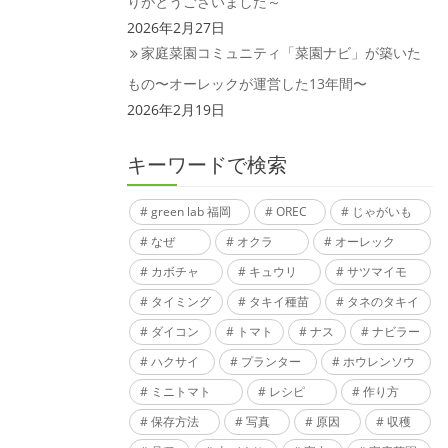
りがとうございました～
2026年2月27日
家庭菜園コミュニティ「菜園ナビ」が築いた
もの〜オーレックが運営した13年間〜
2026年2月19日
キーワードで検索
green lab 福岡
OREC
じゃがいも
なぜ
オクラ
オーレック
カボチャ
キュウリ
サツマイモ
タイミング
タキイ種苗
タネのタキイ
ダイコン
トマト
ナス
ナビラー
ハクサイ
プランター
ホウレンソウ
ミニトマト
レシピ
作り方
保存方法
写真
原因
収穫