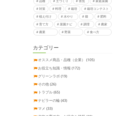
品種
土づくり
害虫
家庭菜園
対策
料理
栽培
栽培コンテスト
植え付け
水やり
畑
肥料
育て方
菜園ナビ
調理
農家
農業
野菜
食べ方
カテゴリー
オススメ商品・品種（企業）
(105)
お役立ち知識・情報
(172)
グリーンラボ
(19)
その他
(26)
トラブル
(65)
ナビラーの輪
(43)
マメ
(33)