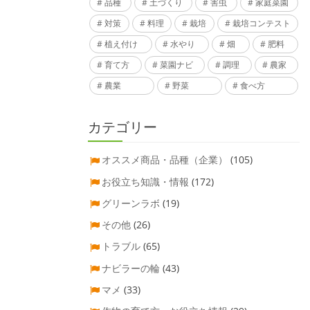
品種
土づくり
害虫
家庭菜園
対策
料理
栽培
栽培コンテスト
植え付け
水やり
畑
肥料
育て方
菜園ナビ
調理
農家
農業
野菜
食べ方
カテゴリー
オススメ商品・品種（企業）
(105)
お役立ち知識・情報
(172)
グリーンラボ
(19)
その他
(26)
トラブル
(65)
ナビラーの輪
(43)
マメ
(33)