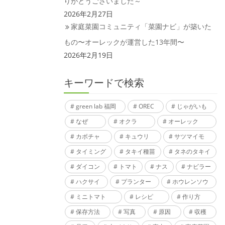
りがとうございました～
2026年2月27日
家庭菜園コミュニティ「菜園ナビ」が築いた
もの〜オーレックが運営した13年間〜
2026年2月19日
キーワードで検索
green lab 福岡
OREC
じゃがいも
なぜ
オクラ
オーレック
カボチャ
キュウリ
サツマイモ
タイミング
タキイ種苗
タネのタキイ
ダイコン
トマト
ナス
ナビラー
ハクサイ
プランター
ホウレンソウ
ミニトマト
レシピ
作り方
保存方法
写真
原因
収穫