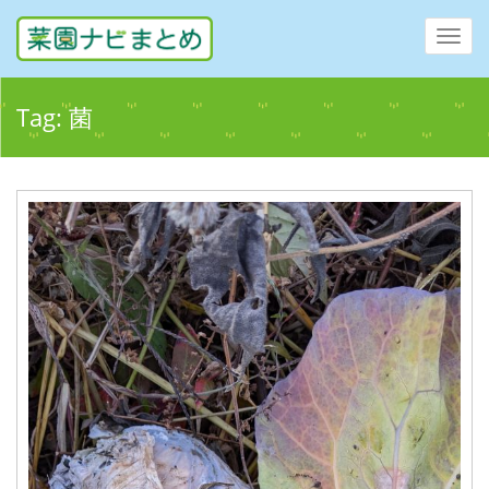
Toggl
navig
Tag:
菌