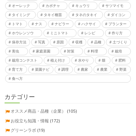
オーレック
カボチャ
キュウリ
サツマイモ
タイミング
タキイ種苗
タネのタキイ
ダイコン
トマト
ナス
ナビラー
ハクサイ
プランター
ホウレンソウ
ミニトマト
レシピ
作り方
保存方法
写真
原因
収穫
品種
土づくり
害虫
家庭菜園
対策
料理
栽培
栽培コンテスト
植え付け
水やり
畑
肥料
育て方
菜園ナビ
調理
農家
農業
野菜
食べ方
カテゴリー
オススメ商品・品種（企業）
(105)
お役立ち知識・情報
(172)
グリーンラボ
(19)