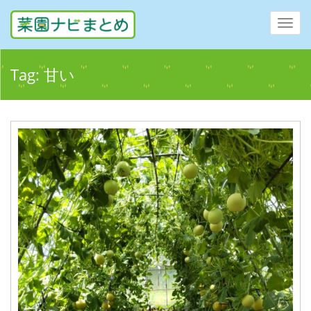
Toggl
navig
Tag:
甘い