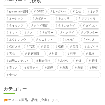
キーワードで検索
green lab 福岡
OREC
じゃがいも
なぜ
オクラ
オーレック
カボチャ
キュウリ
サツマイモ
タイミング
タキイ種苗
タネのタキイ
ダイコン
トマト
ナス
ナビラー
ハクサイ
プランター
ホウレンソウ
ミニトマト
レシピ
作り方
保存方法
写真
原因
収穫
品種
土づくり
害虫
家庭菜園
対策
料理
栽培
栽培コンテスト
植え付け
水やり
畑
肥料
育て方
菜園ナビ
調理
農家
農業
野菜
食べ方
カテゴリー
オススメ商品・品種（企業）
(105)