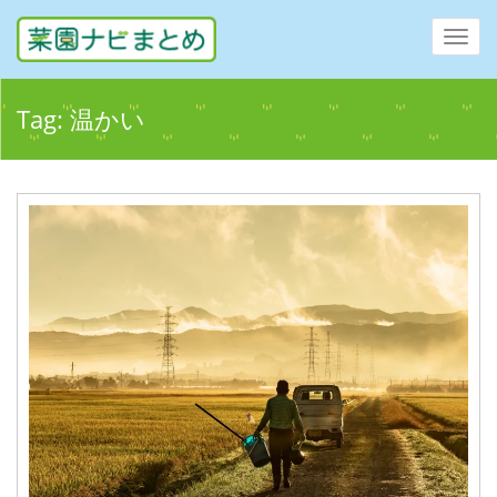
Toggl
navig
Tag:
温かい