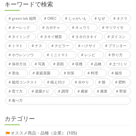
キーワードで検索
green lab 福岡
OREC
じゃがいも
なぜ
オクラ
オーレック
カボチャ
キュウリ
サツマイモ
タイミング
タキイ種苗
タネのタキイ
ダイコン
トマト
ナス
ナビラー
ハクサイ
プランター
ホウレンソウ
ミニトマト
レシピ
作り方
保存方法
写真
原因
収穫
品種
土づくり
害虫
家庭菜園
対策
料理
栽培
栽培コンテスト
植え付け
水やり
畑
肥料
育て方
菜園ナビ
調理
農家
農業
野菜
食べ方
カテゴリー
オススメ商品・品種（企業）
(105)