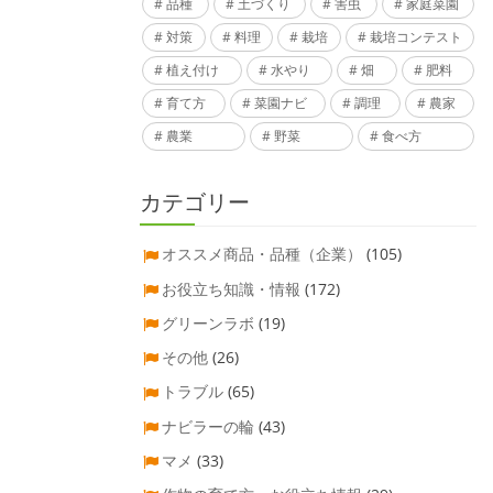
品種
土づくり
害虫
家庭菜園
対策
料理
栽培
栽培コンテスト
植え付け
水やり
畑
肥料
育て方
菜園ナビ
調理
農家
農業
野菜
食べ方
カテゴリー
オススメ商品・品種（企業）
(105)
お役立ち知識・情報
(172)
グリーンラボ
(19)
その他
(26)
トラブル
(65)
ナビラーの輪
(43)
マメ
(33)