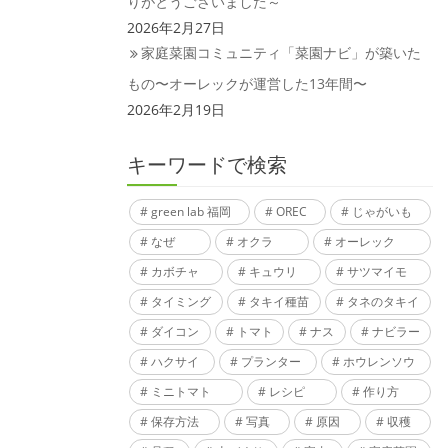
りがとうございました～
2026年2月27日
家庭菜園コミュニティ「菜園ナビ」が築いた
もの〜オーレックが運営した13年間〜
2026年2月19日
キーワードで検索
green lab 福岡
OREC
じゃがいも
なぜ
オクラ
オーレック
カボチャ
キュウリ
サツマイモ
タイミング
タキイ種苗
タネのタキイ
ダイコン
トマト
ナス
ナビラー
ハクサイ
プランター
ホウレンソウ
ミニトマト
レシピ
作り方
保存方法
写真
原因
収穫