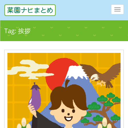
Toggl
navig
Tag:
挨拶