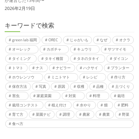
が運営した13年間〜
2026年2月19日
キーワードで検索
green lab 福岡
OREC
じゃがいも
なぜ
オクラ
オーレック
カボチャ
キュウリ
サツマイモ
タイミング
タキイ種苗
タネのタキイ
ダイコン
トマト
ナス
ナビラー
ハクサイ
プランター
ホウレンソウ
ミニトマト
レシピ
作り方
保存方法
写真
原因
収穫
品種
土づくり
害虫
家庭菜園
対策
料理
栽培
栽培コンテスト
植え付け
水やり
畑
肥料
育て方
菜園ナビ
調理
農家
農業
野菜
食べ方