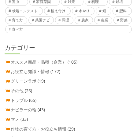
害虫
家庭菜園
対策
料理
栽培
栽培コンテスト
植え付け
水やり
畑
肥料
育て方
菜園ナビ
調理
農家
農業
野菜
食べ方
カテゴリー
オススメ商品・品種（企業）
(105)
お役立ち知識・情報
(172)
グリーンラボ
(19)
その他
(26)
トラブル
(65)
ナビラーの輪
(43)
マメ
(33)
作物の育て方・お役立ち情報
(29)