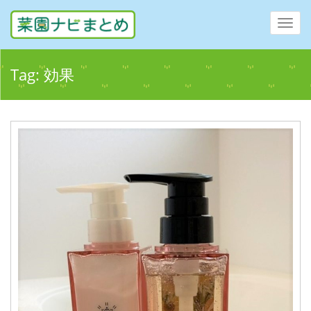
Toggl
navig
Tag:
効果