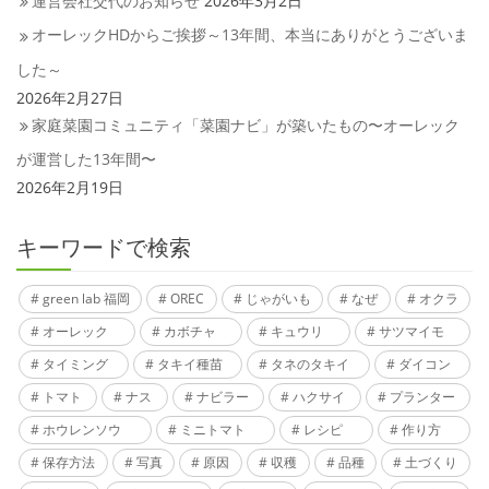
運営会社交代のお知らせ
2026年3月2日
オーレックHDからご挨拶～13年間、本当にありがとうございま
した～
2026年2月27日
家庭菜園コミュニティ「菜園ナビ」が築いたもの〜オーレック
が運営した13年間〜
2026年2月19日
キーワードで検索
green lab 福岡
OREC
じゃがいも
なぜ
オクラ
オーレック
カボチャ
キュウリ
サツマイモ
タイミング
タキイ種苗
タネのタキイ
ダイコン
トマト
ナス
ナビラー
ハクサイ
プランター
ホウレンソウ
ミニトマト
レシピ
作り方
保存方法
写真
原因
収穫
品種
土づくり