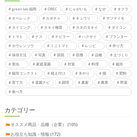
green lab 福岡
OREC
じゃがいも
なぜ
オクラ
オーレック
カボチャ
キュウリ
サツマイモ
タイミング
タキイ種苗
タネのタキイ
ダイコン
トマト
ナス
ナビラー
ハクサイ
プランター
ホウレンソウ
ミニトマト
レシピ
作り方
保存方法
写真
原因
収穫
品種
土づくり
害虫
家庭菜園
対策
料理
栽培
栽培コンテスト
植え付け
水やり
畑
肥料
育て方
菜園ナビ
調理
農家
農業
野菜
食べ方
カテゴリー
オススメ商品・品種（企業）
(105)
お役立ち知識・情報
(172)