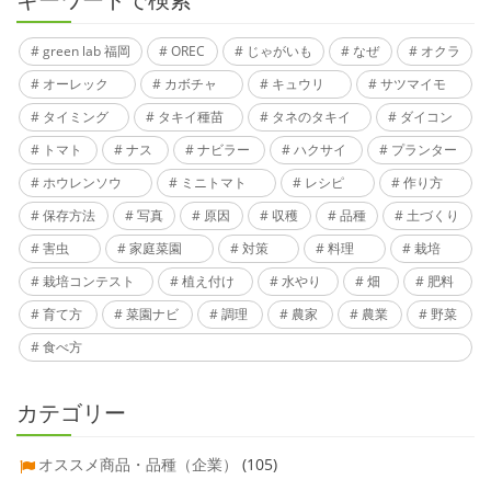
green lab 福岡
OREC
じゃがいも
なぜ
オクラ
オーレック
カボチャ
キュウリ
サツマイモ
タイミング
タキイ種苗
タネのタキイ
ダイコン
トマト
ナス
ナビラー
ハクサイ
プランター
ホウレンソウ
ミニトマト
レシピ
作り方
保存方法
写真
原因
収穫
品種
土づくり
害虫
家庭菜園
対策
料理
栽培
栽培コンテスト
植え付け
水やり
畑
肥料
育て方
菜園ナビ
調理
農家
農業
野菜
食べ方
カテゴリー
オススメ商品・品種（企業）
(105)