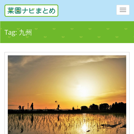
Toggl
navig
Tag:
九州