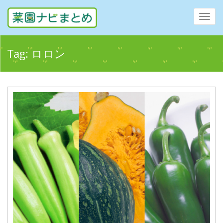
Toggl
navig
Tag:
ロロン