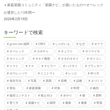
家庭菜園コミュニティ「菜園ナビ」が築いたもの〜オーレック
が運営した13年間〜
2026年2月19日
キーワードで検索
green lab 福岡
OREC
じゃがいも
なぜ
オクラ
オーレック
カボチャ
キュウリ
サツマイモ
タイミング
タキイ種苗
タネのタキイ
ダイコン
トマト
ナス
ナビラー
ハクサイ
プランター
ホウレンソウ
ミニトマト
レシピ
作り方
保存方法
写真
原因
収穫
品種
土づくり
害虫
家庭菜園
対策
料理
栽培
栽培コンテスト
植え付け
水やり
畑
肥料
育て方
菜園ナビ
調理
農家
農業
野菜