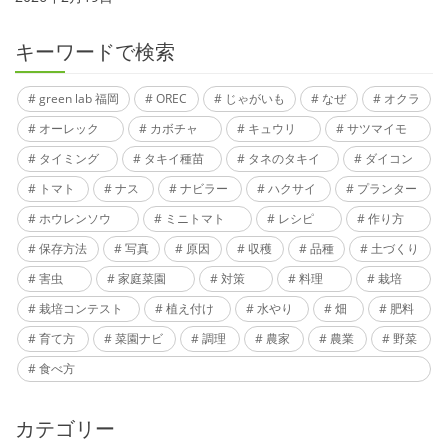
キーワードで検索
green lab 福岡
OREC
じゃがいも
なぜ
オクラ
オーレック
カボチャ
キュウリ
サツマイモ
タイミング
タキイ種苗
タネのタキイ
ダイコン
トマト
ナス
ナビラー
ハクサイ
プランター
ホウレンソウ
ミニトマト
レシピ
作り方
保存方法
写真
原因
収穫
品種
土づくり
害虫
家庭菜園
対策
料理
栽培
栽培コンテスト
植え付け
水やり
畑
肥料
育て方
菜園ナビ
調理
農家
農業
野菜
食べ方
カテゴリー