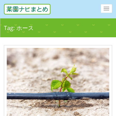
Toggl
navig
Tag:
ホース