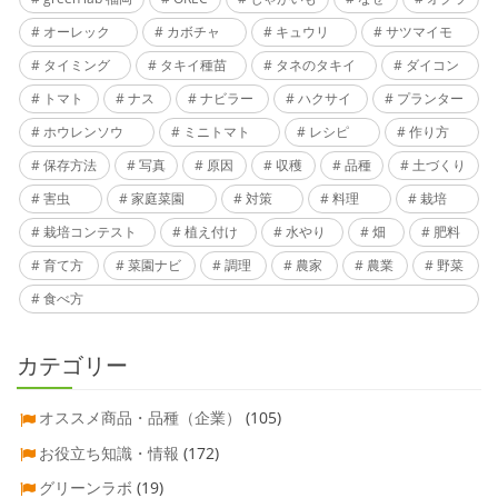
オーレック
カボチャ
キュウリ
サツマイモ
タイミング
タキイ種苗
タネのタキイ
ダイコン
トマト
ナス
ナビラー
ハクサイ
プランター
ホウレンソウ
ミニトマト
レシピ
作り方
保存方法
写真
原因
収穫
品種
土づくり
害虫
家庭菜園
対策
料理
栽培
栽培コンテスト
植え付け
水やり
畑
肥料
育て方
菜園ナビ
調理
農家
農業
野菜
食べ方
カテゴリー
オススメ商品・品種（企業）
(105)
お役立ち知識・情報
(172)
グリーンラボ
(19)