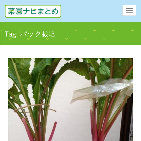
Toggl
navig
Tag:
パック栽培