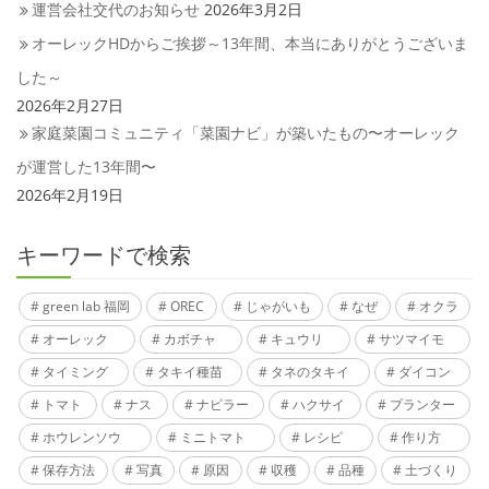
運営会社交代のお知らせ
2026年3月2日
オーレックHDからご挨拶～13年間、本当にありがとうございま
した～
2026年2月27日
家庭菜園コミュニティ「菜園ナビ」が築いたもの〜オーレック
が運営した13年間〜
2026年2月19日
キーワードで検索
green lab 福岡
OREC
じゃがいも
なぜ
オクラ
オーレック
カボチャ
キュウリ
サツマイモ
タイミング
タキイ種苗
タネのタキイ
ダイコン
トマト
ナス
ナビラー
ハクサイ
プランター
ホウレンソウ
ミニトマト
レシピ
作り方
保存方法
写真
原因
収穫
品種
土づくり