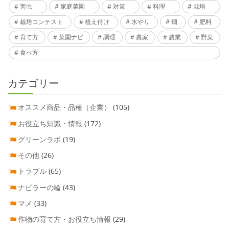
害虫
家庭菜園
対策
料理
栽培
栽培コンテスト
植え付け
水やり
畑
肥料
育て方
菜園ナビ
調理
農家
農業
野菜
食べ方
カテゴリー
オススメ商品・品種（企業）
(105)
お役立ち知識・情報
(172)
グリーンラボ
(19)
その他
(26)
トラブル
(65)
ナビラーの輪
(43)
マメ
(33)
作物の育て方・お役立ち情報
(29)