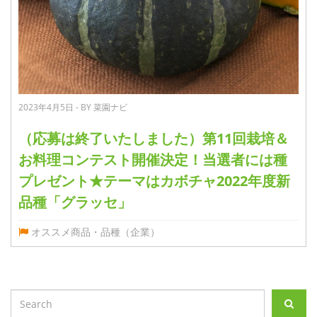
2023年4月5日 - BY 菜園ナビ
（応募は終了いたしました）第11回栽培＆
お料理コンテスト開催決定！当選者には種
プレゼント★テーマはカボチャ2022年度新
品種「グラッセ」
オススメ商品・品種（企業）