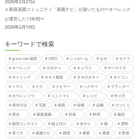
2026年2月27日
家庭菜園コミュニティ「菜園ナビ」が築いたもの〜オーレック
が運営した13年間〜
2026年2月19日
キーワードで検索
green lab 福岡
OREC
じゃがいも
なぜ
オクラ
オーレック
カボチャ
キュウリ
サツマイモ
タイミング
タキイ種苗
タネのタキイ
ダイコン
トマト
ナス
ナビラー
ハクサイ
プランター
ホウレンソウ
ミニトマト
レシピ
作り方
保存方法
写真
原因
収穫
品種
土づくり
害虫
家庭菜園
対策
料理
栽培
栽培コンテスト
植え付け
水やり
畑
肥料
育て方
菜園ナビ
調理
農家
農業
野菜