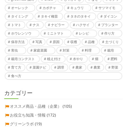
オーレック
カボチャ
キュウリ
サツマイモ
タイミング
タキイ種苗
タネのタキイ
ダイコン
トマト
ナス
ナビラー
ハクサイ
プランター
ホウレンソウ
ミニトマト
レシピ
作り方
保存方法
写真
原因
収穫
品種
土づくり
害虫
家庭菜園
対策
料理
栽培
栽培コンテスト
植え付け
水やり
畑
肥料
育て方
菜園ナビ
調理
農家
農業
野菜
食べ方
カテゴリー
オススメ商品・品種（企業）
(105)
お役立ち知識・情報
(172)
グリーンラボ
(19)