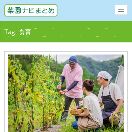
Toggl
navig
Tag:
食育