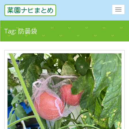
Toggl
navig
Tag:
防曇袋