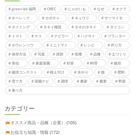
green lab 福岡
OREC
じゃがいも
なぜ
オクラ
オーレック
カボチャ
キュウリ
サツマイモ
タイミング
タキイ種苗
タネのタキイ
ダイコン
トマト
ナス
ナビラー
ハクサイ
プランター
ホウレンソウ
ミニトマト
レシピ
作り方
保存方法
写真
原因
収穫
品種
土づくり
害虫
家庭菜園
対策
料理
栽培
栽培コンテスト
植え付け
水やり
畑
肥料
育て方
菜園ナビ
調理
農家
農業
野菜
食べ方
カテゴリー
オススメ商品・品種（企業）
(105)
お役立ち知識・情報
(172)