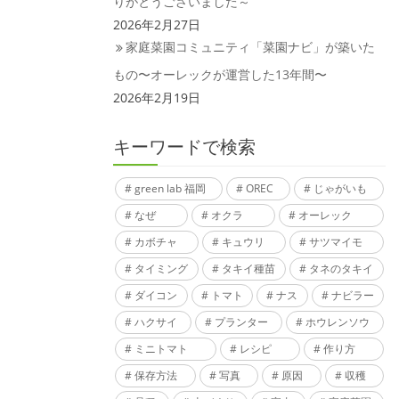
りがとうございました～
2026年2月27日
家庭菜園コミュニティ「菜園ナビ」が築いた
もの〜オーレックが運営した13年間〜
2026年2月19日
キーワードで検索
green lab 福岡
OREC
じゃがいも
なぜ
オクラ
オーレック
カボチャ
キュウリ
サツマイモ
タイミング
タキイ種苗
タネのタキイ
ダイコン
トマト
ナス
ナビラー
ハクサイ
プランター
ホウレンソウ
ミニトマト
レシピ
作り方
保存方法
写真
原因
収穫