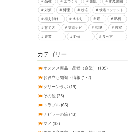
品種
土づくり
害虫
家庭菜園
対策
料理
栽培
栽培コンテスト
植え付け
水やり
畑
肥料
育て方
菜園ナビ
調理
農家
農業
野菜
食べ方
カテゴリー
オススメ商品・品種（企業）
(105)
お役立ち知識・情報
(172)
グリーンラボ
(19)
その他
(26)
トラブル
(65)
ナビラーの輪
(43)
マメ
(33)