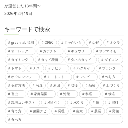
が運営した13年間〜
2026年2月19日
キーワードで検索
green lab 福岡
OREC
じゃがいも
なぜ
オクラ
オーレック
カボチャ
キュウリ
サツマイモ
タイミング
タキイ種苗
タネのタキイ
ダイコン
トマト
ナス
ナビラー
ハクサイ
プランター
ホウレンソウ
ミニトマト
レシピ
作り方
保存方法
写真
原因
収穫
品種
土づくり
害虫
家庭菜園
対策
料理
栽培
栽培コンテスト
植え付け
水やり
畑
肥料
育て方
菜園ナビ
調理
農家
農業
野菜
食べ方