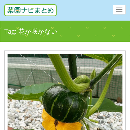
Toggl
navig
Tag:
花が咲かない