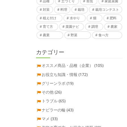
品種
土づくり
害虫
家庭菜園
対策
料理
栽培
栽培コンテスト
植え付け
水やり
畑
肥料
育て方
菜園ナビ
調理
農家
農業
野菜
食べ方
カテゴリー
オススメ商品・品種（企業）
(105)
お役立ち知識・情報
(172)
グリーンラボ
(19)
その他
(26)
トラブル
(65)
ナビラーの輪
(43)
マメ
(33)