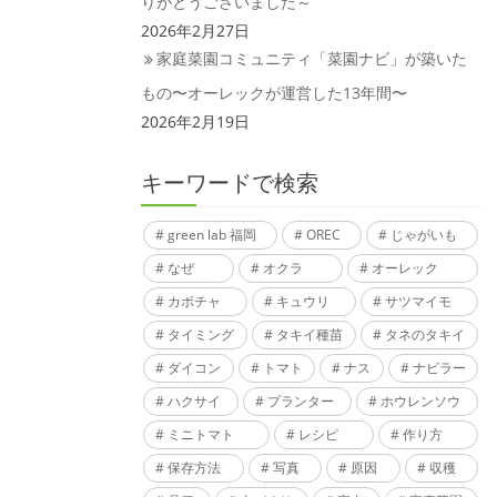
りがとうございました～
2026年2月27日
家庭菜園コミュニティ「菜園ナビ」が築いた
もの〜オーレックが運営した13年間〜
2026年2月19日
キーワードで検索
green lab 福岡
OREC
じゃがいも
なぜ
オクラ
オーレック
カボチャ
キュウリ
サツマイモ
タイミング
タキイ種苗
タネのタキイ
ダイコン
トマト
ナス
ナビラー
ハクサイ
プランター
ホウレンソウ
ミニトマト
レシピ
作り方
保存方法
写真
原因
収穫