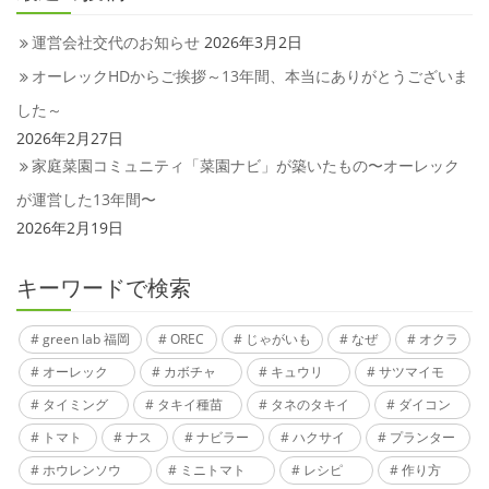
運営会社交代のお知らせ
2026年3月2日
オーレックHDからご挨拶～13年間、本当にありがとうございま
した～
2026年2月27日
家庭菜園コミュニティ「菜園ナビ」が築いたもの〜オーレック
が運営した13年間〜
2026年2月19日
キーワードで検索
green lab 福岡
OREC
じゃがいも
なぜ
オクラ
オーレック
カボチャ
キュウリ
サツマイモ
タイミング
タキイ種苗
タネのタキイ
ダイコン
トマト
ナス
ナビラー
ハクサイ
プランター
ホウレンソウ
ミニトマト
レシピ
作り方