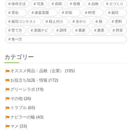
保存方法
写真
原因
収穫
品種
土づくり
害虫
家庭菜園
対策
料理
栽培
栽培コンテスト
植え付け
水やり
畑
肥料
育て方
菜園ナビ
調理
農家
農業
野菜
食べ方
カテゴリー
オススメ商品・品種（企業）
(105)
お役立ち知識・情報
(172)
グリーンラボ
(19)
その他
(26)
トラブル
(65)
ナビラーの輪
(43)
マメ
(33)