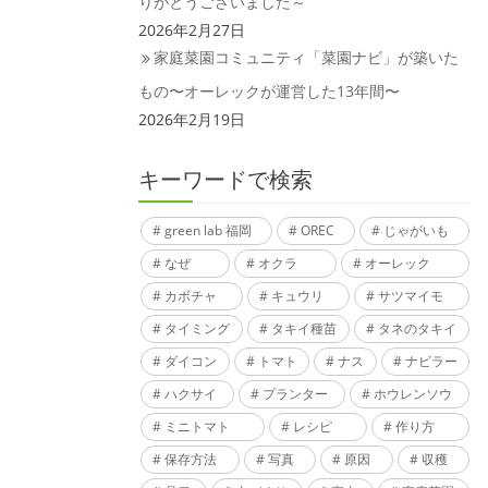
りがとうございました～
2026年2月27日
家庭菜園コミュニティ「菜園ナビ」が築いた
もの〜オーレックが運営した13年間〜
2026年2月19日
キーワードで検索
green lab 福岡
OREC
じゃがいも
なぜ
オクラ
オーレック
カボチャ
キュウリ
サツマイモ
タイミング
タキイ種苗
タネのタキイ
ダイコン
トマト
ナス
ナビラー
ハクサイ
プランター
ホウレンソウ
ミニトマト
レシピ
作り方
保存方法
写真
原因
収穫