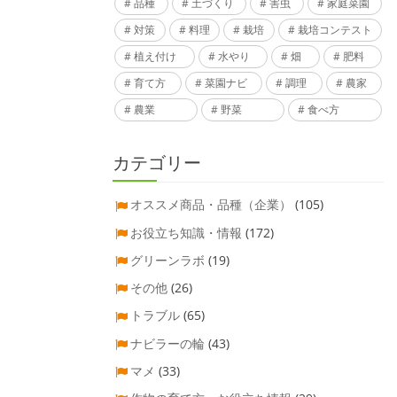
品種
土づくり
害虫
家庭菜園
対策
料理
栽培
栽培コンテスト
植え付け
水やり
畑
肥料
育て方
菜園ナビ
調理
農家
農業
野菜
食べ方
カテゴリー
オススメ商品・品種（企業）
(105)
お役立ち知識・情報
(172)
グリーンラボ
(19)
その他
(26)
トラブル
(65)
ナビラーの輪
(43)
マメ
(33)