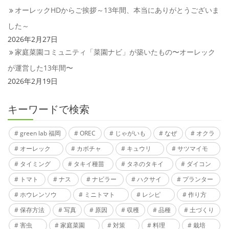
オーレックHDからご挨拶～13年間、本当にありがとうございま
した～
2026年2月27日
家庭菜園コミュニティ「菜園ナビ」が築いたもの〜オーレック
が運営した13年間〜
2026年2月19日
キーワードで検索
green lab 福岡
OREC
じゃがいも
なぜ
オクラ
オーレック
カボチャ
キュウリ
サツマイモ
タイミング
タキイ種苗
タネのタキイ
ダイコン
トマト
ナス
ナビラー
ハクサイ
プランター
ホウレンソウ
ミニトマト
レシピ
作り方
保存方法
写真
原因
収穫
品種
土づくり
害虫
家庭菜園
対策
料理
栽培