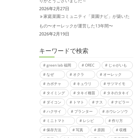
りがとうございました～
2026年2月27日
家庭菜園コミュニティ「菜園ナビ」が築いた
もの〜オーレックが運営した13年間〜
2026年2月19日
キーワードで検索
green lab 福岡
OREC
じゃがいも
なぜ
オクラ
オーレック
カボチャ
キュウリ
サツマイモ
タイミング
タキイ種苗
タネのタキイ
ダイコン
トマト
ナス
ナビラー
ハクサイ
プランター
ホウレンソウ
ミニトマト
レシピ
作り方
保存方法
写真
原因
収穫