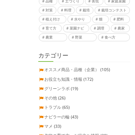
品種
土づくり
害虫
家庭菜園
対策
料理
栽培
栽培コンテスト
植え付け
水やり
畑
肥料
育て方
菜園ナビ
調理
農家
農業
野菜
食べ方
カテゴリー
オススメ商品・品種（企業）
(105)
お役立ち知識・情報
(172)
グリーンラボ
(19)
その他
(26)
トラブル
(65)
ナビラーの輪
(43)
マメ
(33)