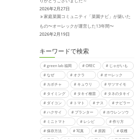
りがとうございました～
2026年2月27日
家庭菜園コミュニティ「菜園ナビ」が築いた
もの〜オーレックが運営した13年間〜
2026年2月19日
キーワードで検索
green lab 福岡
OREC
じゃがいも
なぜ
オクラ
オーレック
カボチャ
キュウリ
サツマイモ
タイミング
タキイ種苗
タネのタキイ
ダイコン
トマト
ナス
ナビラー
ハクサイ
プランター
ホウレンソウ
ミニトマト
レシピ
作り方
保存方法
写真
原因
収穫