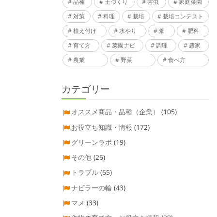
品種
土づくり
害虫
家庭菜園
対策
料理
栽培
栽培コンテスト
植え付け
水やり
畑
肥料
育て方
菜園ナビ
調理
農家
農業
野菜
食べ方
カテゴリー
オススメ商品・品種（企業）
(105)
お役立ち知識・情報
(172)
グリーンラボ
(19)
その他
(26)
トラブル
(65)
ナビラーの輪
(43)
マメ
(33)