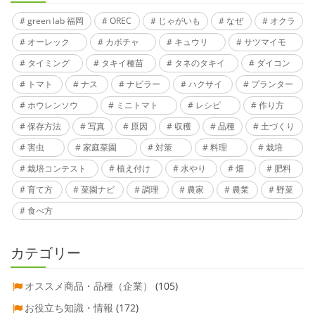
green lab 福岡
OREC
じゃがいも
なぜ
オクラ
オーレック
カボチャ
キュウリ
サツマイモ
タイミング
タキイ種苗
タネのタキイ
ダイコン
トマト
ナス
ナビラー
ハクサイ
プランター
ホウレンソウ
ミニトマト
レシピ
作り方
保存方法
写真
原因
収穫
品種
土づくり
害虫
家庭菜園
対策
料理
栽培
栽培コンテスト
植え付け
水やり
畑
肥料
育て方
菜園ナビ
調理
農家
農業
野菜
食べ方
カテゴリー
オススメ商品・品種（企業）
(105)
お役立ち知識・情報
(172)