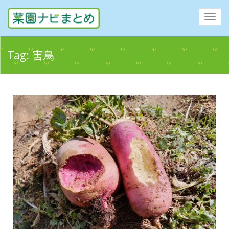
Toggl
navig
Tag:
害鳥