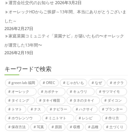
運営会社交代のお知らせ
2026年3月2日
オーレックHDからご挨拶～13年間、本当にありがとうございま
した～
2026年2月27日
家庭菜園コミュニティ「菜園ナビ」が築いたもの〜オーレック
が運営した13年間〜
2026年2月19日
キーワードで検索
green lab 福岡
OREC
じゃがいも
なぜ
オクラ
オーレック
カボチャ
キュウリ
サツマイモ
タイミング
タキイ種苗
タネのタキイ
ダイコン
トマト
ナス
ナビラー
ハクサイ
プランター
ホウレンソウ
ミニトマト
レシピ
作り方
保存方法
写真
原因
収穫
品種
土づくり