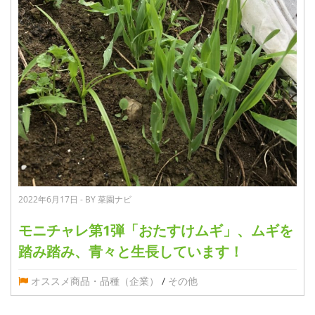
2022年6月17日 - BY 菜園ナビ
モニチャレ第1弾「おたすけムギ」、ムギを
踏み踏み、青々と生長しています！
オススメ商品・品種（企業）
/
その他