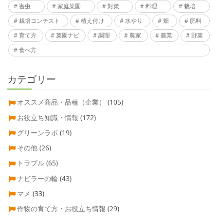
害虫
家庭菜園
対策
料理
栽培
栽培コンテスト
植え付け
水やり
畑
肥料
育て方
菜園ナビ
調理
農家
農業
野菜
食べ方
カテゴリー
オススメ商品・品種（企業）
(105)
お役立ち知識・情報
(172)
グリーンラボ
(19)
その他
(26)
トラブル
(65)
ナビラーの輪
(43)
マメ
(33)
作物の育て方・お役立ち情報
(29)