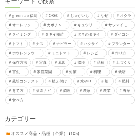
キーワードで検索
green lab 福岡
OREC
じゃがいも
なぜ
オクラ
オーレック
カボチャ
キュウリ
サツマイモ
タイミング
タキイ種苗
タネのタキイ
ダイコン
トマト
ナス
ナビラー
ハクサイ
プランター
ホウレンソウ
ミニトマト
レシピ
作り方
保存方法
写真
原因
収穫
品種
土づくり
害虫
家庭菜園
対策
料理
栽培
栽培コンテスト
植え付け
水やり
畑
肥料
育て方
菜園ナビ
調理
農家
農業
野菜
食べ方
カテゴリー
オススメ商品・品種（企業）
(105)