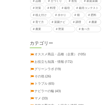
品種
土づくり
害虫
家庭菜園
対策
料理
栽培
栽培コンテスト
植え付け
水やり
畑
肥料
育て方
菜園ナビ
調理
農家
農業
野菜
食べ方
カテゴリー
オススメ商品・品種（企業）
(105)
お役立ち知識・情報
(172)
グリーンラボ
(19)
その他
(26)
トラブル
(65)
ナビラーの輪
(43)
マメ
(33)