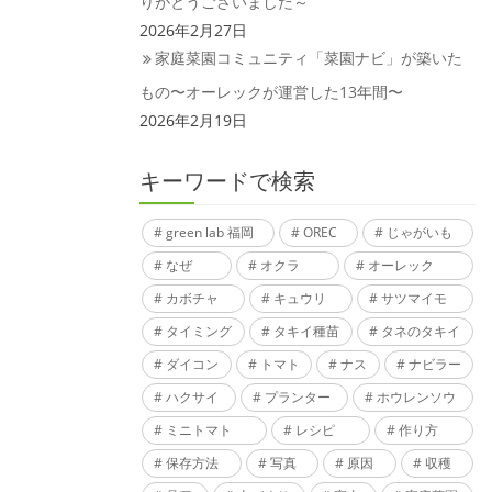
りがとうございました～
2026年2月27日
家庭菜園コミュニティ「菜園ナビ」が築いた
もの〜オーレックが運営した13年間〜
2026年2月19日
キーワードで検索
green lab 福岡
OREC
じゃがいも
なぜ
オクラ
オーレック
カボチャ
キュウリ
サツマイモ
タイミング
タキイ種苗
タネのタキイ
ダイコン
トマト
ナス
ナビラー
ハクサイ
プランター
ホウレンソウ
ミニトマト
レシピ
作り方
保存方法
写真
原因
収穫