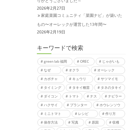
りがとうございました～
2026年2月27日
家庭菜園コミュニティ「菜園ナビ」が築いた
もの〜オーレックが運営した13年間〜
2026年2月19日
キーワードで検索
green lab 福岡
OREC
じゃがいも
なぜ
オクラ
オーレック
カボチャ
キュウリ
サツマイモ
タイミング
タキイ種苗
タネのタキイ
ダイコン
トマト
ナス
ナビラー
ハクサイ
プランター
ホウレンソウ
ミニトマト
レシピ
作り方
保存方法
写真
原因
収穫