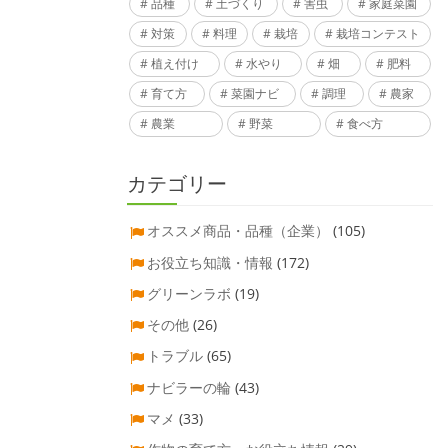
品種
土づくり
害虫
家庭菜園
対策
料理
栽培
栽培コンテスト
植え付け
水やり
畑
肥料
育て方
菜園ナビ
調理
農家
農業
野菜
食べ方
カテゴリー
オススメ商品・品種（企業）
(105)
お役立ち知識・情報
(172)
グリーンラボ
(19)
その他
(26)
トラブル
(65)
ナビラーの輪
(43)
マメ
(33)