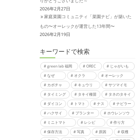
りがとうございました～
2026年2月27日
家庭菜園コミュニティ「菜園ナビ」が築いた
もの〜オーレックが運営した13年間〜
2026年2月19日
キーワードで検索
green lab 福岡
OREC
じゃがいも
なぜ
オクラ
オーレック
カボチャ
キュウリ
サツマイモ
タイミング
タキイ種苗
タネのタキイ
ダイコン
トマト
ナス
ナビラー
ハクサイ
プランター
ホウレンソウ
ミニトマト
レシピ
作り方
保存方法
写真
原因
収穫