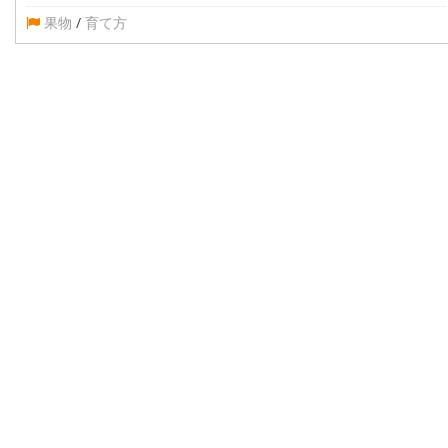
果物
/
育て方