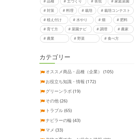
品種
土づくり
害虫
家庭菜園
対策
料理
栽培
栽培コンテスト
植え付け
水やり
畑
肥料
育て方
菜園ナビ
調理
農家
農業
野菜
食べ方
カテゴリー
オススメ商品・品種（企業）
(105)
お役立ち知識・情報
(172)
グリーンラボ
(19)
その他
(26)
トラブル
(65)
ナビラーの輪
(43)
マメ
(33)