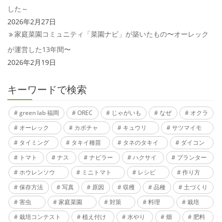
した～
2026年2月27日
家庭菜園コミュニティ「菜園ナビ」が築いたもの〜オーレック
が運営した13年間〜
2026年2月19日
キーワードで検索
green lab 福岡
OREC
じゃがいも
なぜ
オクラ
オーレック
カボチャ
キュウリ
サツマイモ
タイミング
タキイ種苗
タネのタキイ
ダイコン
トマト
ナス
ナビラー
ハクサイ
プランター
ホウレンソウ
ミニトマト
レシピ
作り方
保存方法
写真
原因
収穫
品種
土づくり
害虫
家庭菜園
対策
料理
栽培
栽培コンテスト
植え付け
水やり
畑
肥料