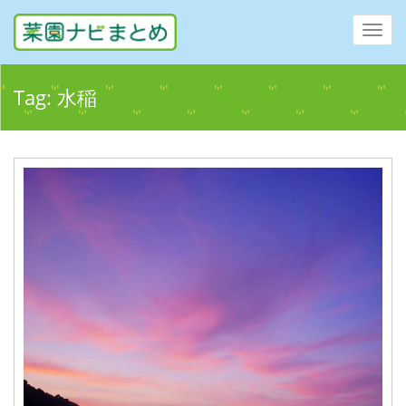
Toggl
navig
Tag:
水稲