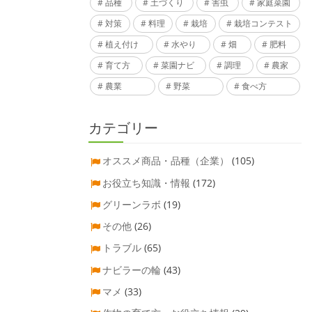
品種
土づくり
害虫
家庭菜園
対策
料理
栽培
栽培コンテスト
植え付け
水やり
畑
肥料
育て方
菜園ナビ
調理
農家
農業
野菜
食べ方
カテゴリー
オススメ商品・品種（企業）
(105)
お役立ち知識・情報
(172)
グリーンラボ
(19)
その他
(26)
トラブル
(65)
ナビラーの輪
(43)
マメ
(33)