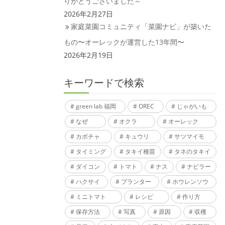
りがとうございました～
2026年2月27日
家庭菜園コミュニティ「菜園ナビ」が築いた
もの〜オーレックが運営した13年間〜
2026年2月19日
キーワードで検索
green lab 福岡
OREC
じゃがいも
なぜ
オクラ
オーレック
カボチャ
キュウリ
サツマイモ
タイミング
タキイ種苗
タネのタキイ
ダイコン
トマト
ナス
ナビラー
ハクサイ
プランター
ホウレンソウ
ミニトマト
レシピ
作り方
保存方法
写真
原因
収穫